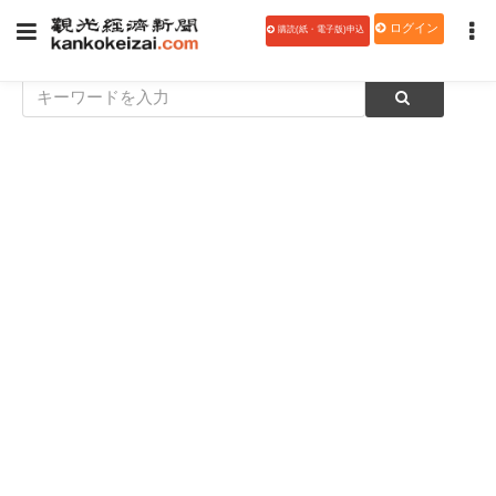
ログイン
購読(紙・電子版)申込