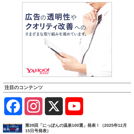
注目のコンテンツ
Facebook
Instagram
X
YouTube
Channel
第39回「にっぽんの温泉100選」発表！（2025年12月
15日号発表）