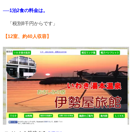
──1泊2食の料金は。
「税別8千円からです」
【12室、約40人収容】