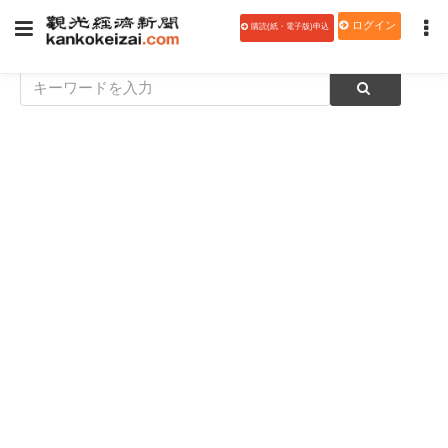
ログイン
購読(紙・電子版)申込