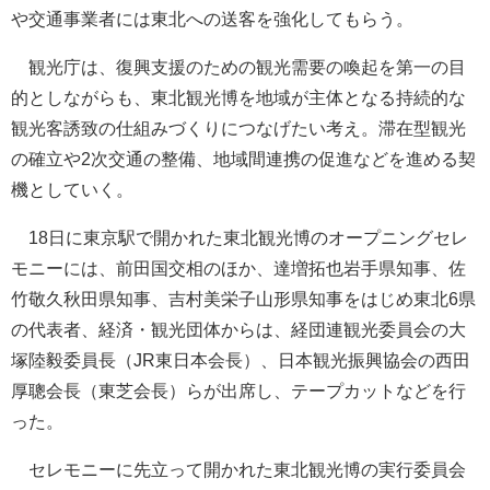
や交通事業者には東北への送客を強化してもらう。
観光庁は、復興支援のための観光需要の喚起を第一の目
的としながらも、東北観光博を地域が主体となる持続的な
観光客誘致の仕組みづくりにつなげたい考え。滞在型観光
の確立や2次交通の整備、地域間連携の促進などを進める契
機としていく。
18日に東京駅で開かれた東北観光博のオープニングセレ
モニーには、前田国交相のほか、達増拓也岩手県知事、佐
竹敬久秋田県知事、吉村美栄子山形県知事をはじめ東北6県
の代表者、経済・観光団体からは、経団連観光委員会の大
塚陸毅委員長（JR東日本会長）、日本観光振興協会の西田
厚聰会長（東芝会長）らが出席し、テープカットなどを行
った。
セレモニーに先立って開かれた東北観光博の実行委員会