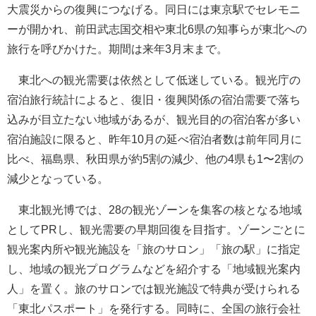
大震災からの復興につなげる。同日には東京駅でセレモニ
ーが開かれ、前田武志国交相や東北6県の知事らが東北への
旅行を呼びかけた。期間は来年3月末まで。
東北への観光需要は依然として低迷している。観光庁の
宿泊旅行統計によると、復旧・復興関係の宿泊需要で落ち
込みが目立たない地域があるが、観光目的の宿泊客が多い
宿泊施設に限ると、昨年10月の延べ宿泊者数は前年同月に
比べ、福島県、秋田県が約5割の減少、他の4県も1〜2割の
減少となっている。
東北観光博では、28の観光ゾーンを集客の核となる地域
としてPRし、観光需要の早期回復を目指す。ゾーンごとに
観光案内所や観光施設を「旅のサロン」「旅の駅」に指定
し、地域の観光プログラムなどを紹介する「地域観光案内
人」を置く。旅のサロンでは観光施設で特典が受けられる
「東北パスポート」を発行する。同時に、全国の旅行会社