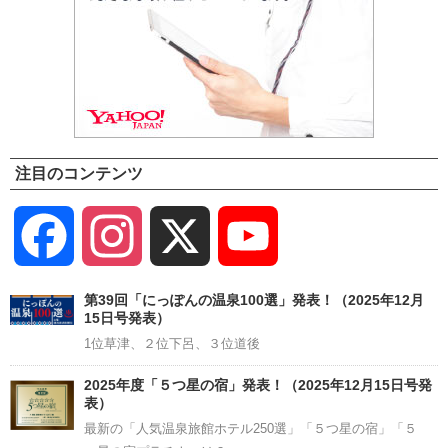
注目のコンテンツ
Facebook
Instagram
X
YouTube
Channel
第39回「にっぽんの温泉100選」発表！（2025年12月
15日号発表）
1位草津、２位下呂、３位道後
2025年度「５つ星の宿」発表！（2025年12月15日号発
表）
最新の「人気温泉旅館ホテル250選」「５つ星の宿」「５