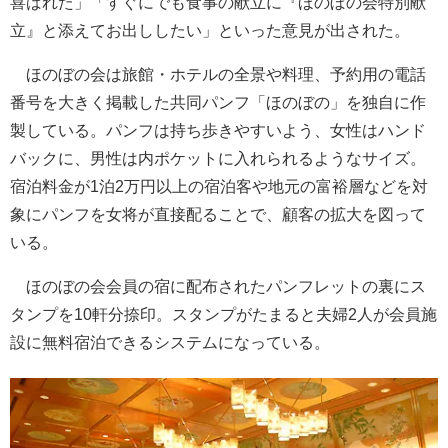
喜ばれた」「すぐにでも食事の献立に『ほのぼの会特別献
立』と添えてお出ししたい」といった意見が出された。
ほのぼの会は旅館・ホテルの全景や料理、予約用の電話
番号を大きく掲載した共同パンフ「ほのぼの」を独自に作
製している。パンフは持ち歩きやすいよう、女性はハンド
バックに、男性は内ポケットに入れられるようなサイズ。
宿泊料金が1泊2万円以上の宿泊客や地元の富裕層などを対
象にパンフを女将が直接配ることで、顧客の拡大を図って
いる。
ほのぼの会会員の宿に配布されたパンフレットの裏にス
タンプを10軒分捺印。スタンプがたまると夫婦2人が会員施
設に無料宿泊できるシステムになっている。