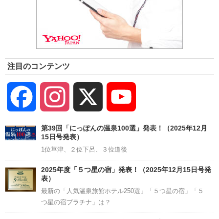
注目のコンテンツ
Facebook
Instagram
X
YouTube
Channel
第39回「にっぽんの温泉100選」発表！（2025年12月
15日号発表）
1位草津、２位下呂、３位道後
2025年度「５つ星の宿」発表！（2025年12月15日号発
表）
最新の「人気温泉旅館ホテル250選」「５つ星の宿」「５
つ星の宿プラチナ」は？