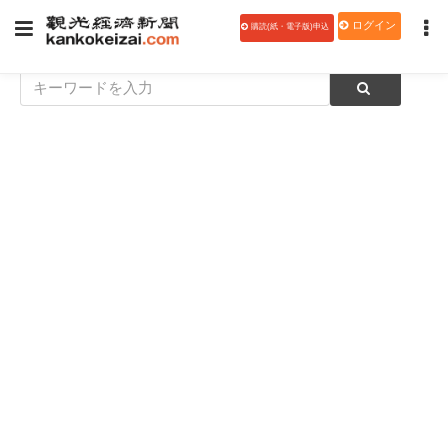
ログイン
購読(紙・電子版)申込