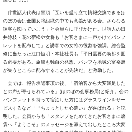
伴世話人代表は冒頭「互いを盛り立て情報交換できるほ
のぼの会は全国女将組織の中でも意義がある会。さらなる
誘客を図っていこう」と会員らに呼びかけた。世話人の臼
井静枝・花の宿松や女将も「お客さまに一声かけてパンフ
レットを配布して」と誘客での女将の役割を強調。総合監
修に当たった江口恒明・本社社長も「平日需要の喚起を図
る必要がある。旅館も独自の発想、パンフを地域の富裕層
が集うところに配布することが先決だ」と激励した。
会では、報告承認事項の後、「宿泊客から大変満足した
との声が寄せられている」(ほのぼの会事務局)と紹介。会の
パンフレットを持って宿泊した方にはグラスワインをサー
ビスするなど「『ちょっとした心遣い』が喜ばれる」と説
明した。会員からも「スタンプをためてきたお客さまに箸
袋へ『ようこそ』のメッセージを添えて出したところ大変