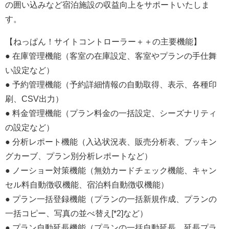
の囲い込みなど宿泊施設の収益向上をサポートいたしま
す。
【ねっぱん！サイトコントローラー＋＋の主要機能】
● 在庫管理機能（客室の在庫設定、客室やプランの手仕舞
い設定など）
● 予約管理機能（予約詳細情報の自動取得、表示、各種印
刷、CSV出力）
● 料金管理機能（プラン料金の一括設定、シーズナリティ
の設定など）
● 分析レポート機能（入込状況表、販売分析表、ブッキン
グカーブ、プラン別分析レポートなど）
● ノーショー対策機能（無効カードチェック機能、キャン
セル料自動徴収機能、宿泊料自動徴収機能）
● プラン一括登録機能（プランの一括新規作成、プランの
一括コピー、写真の並べ替え[*2]など）
● プラン自動延長機能（プランの一括自動延長、延長プラ