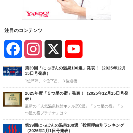
注目のコンテンツ
Facebook
Instagram
X
YouTube
Channel
第39回「にっぽんの温泉100選」発表！（2025年12月
15日号発表）
1位草津、２位下呂、３位道後
2025年度「５つ星の宿」発表！（2025年12月15日号発
表）
最新の「人気温泉旅館ホテル250選」「５つ星の宿」「５
つ星の宿プラチナ」は？
第39回にっぽんの温泉100選「投票理由別ランキング 」
（2026年1月1日号発表）