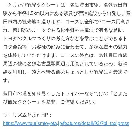
「とよたび観光タクシー」は、名鉄豊田市駅、名鉄豊田市
駅から半径1.5km以内にある駅及び宿泊施設から出発し、豊
田市内の観光地を巡ります。コースは全部で7コース用意さ
れ、徳川家のルーツである松平郷や香嵐渓で有名な足助、
トヨタのクルマづくりの考え方などを学ぶことができるト
ヨタ会館等、お客様の好みに合わせて、多様な豊田の魅力
を体験していただけます。コースの終点は、名鉄豊田市駅
周辺の他に名鉄名古屋駅周辺も用意されているため、新幹
線を利用し、遠方へ帰る前のちょっとした観光にも最適で
す。
豊田市の道を知り尽くしたドライバーならではの「とよた
び観光タクシー」を是非、ご体験ください。
ツーリズムとよたHP：
https://www.tourismtoyota.jp/features/detail/93/?bl=taxipress