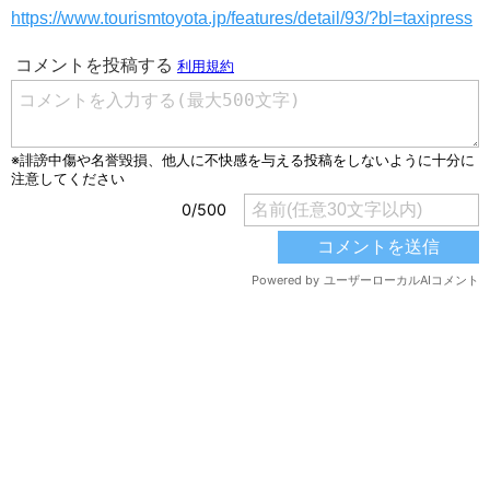
https://www.tourismtoyota.jp/features/detail/93/?bl=taxipress