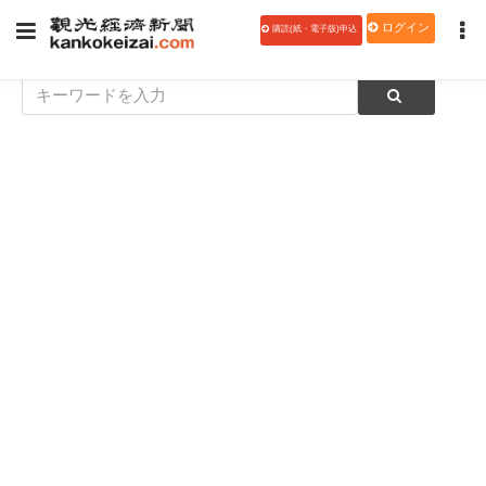
ログイン
購読(紙・電子版)申込