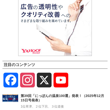
注目のコンテンツ
Facebook
Instagram
X
YouTube
Channel
第39回「にっぽんの温泉100選」発表！（2025年12月
15日号発表）
1位草津、２位下呂、３位道後