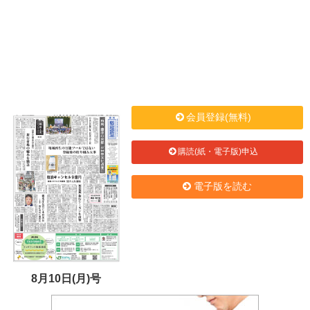
会員登録(無料)
購読(紙・電子版)申込
電子版を読む
8月10日(月)号