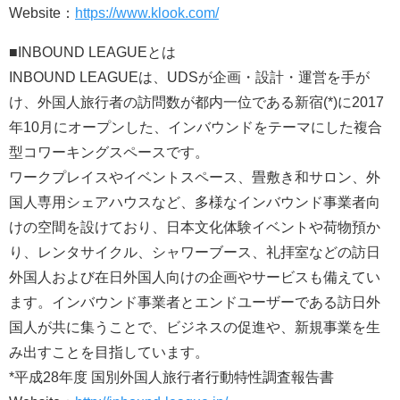
Website：
https://www.klook.com/
■INBOUND LEAGUEとは
INBOUND LEAGUEは、UDSが企画・設計・運営を手が
け、外国人旅行者の訪問数が都内一位である新宿(*)に2017
年10月にオープンした、インバウンドをテーマにした複合
型コワーキングスペースです。
ワークプレイスやイベントスペース、畳敷き和サロン、外
国人専用シェアハウスなど、多様なインバウンド事業者向
けの空間を設けており、日本文化体験イベントや荷物預か
り、レンタサイクル、シャワーブース、礼拝室などの訪日
外国人および在日外国人向けの企画やサービスも備えてい
ます。インバウンド事業者とエンドユーザーである訪日外
国人が共に集うことで、ビジネスの促進や、新規事業を生
み出すことを目指しています。
*平成28年度 国別外国人旅行者行動特性調査報告書