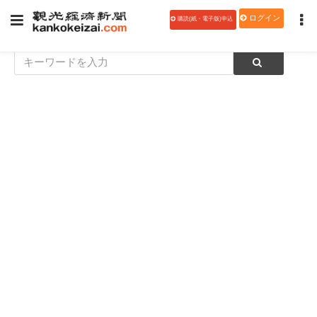
ログイン
購読(紙・電子版)申込