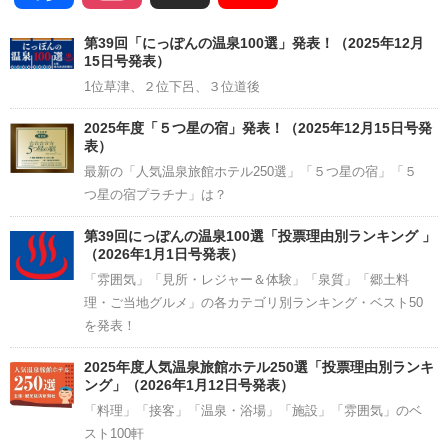
Channel
第39回「にっぽんの温泉100選」発表！（2025年12月
15日号発表）
1位草津、２位下呂、３位道後
2025年度「５つ星の宿」発表！（2025年12月15日号発
表）
最新の「人気温泉旅館ホテル250選」「５つ星の宿」「５
つ星の宿プラチナ」は？
第39回にっぽんの温泉100選「投票理由別ランキング 」
（2026年1月1日号発表）
「雰囲気」「見所・レジャー＆体験」「泉質」「郷土料
理・ご当地グルメ」の各カテゴリ別ランキング・ベスト50
を発表！
2025年度人気温泉旅館ホテル250選「投票理由別ランキ
ング」（2026年1月12日号発表）
「料理」「接客」「温泉・浴場」「施設」「雰囲気」のベ
スト100軒