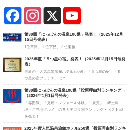
Facebook
Instagram
X
YouTube
Channel
第39回「にっぽんの温泉100選」発表！（2025年12月
15日号発表）
1位草津、２位下呂、３位道後
2025年度「５つ星の宿」発表！（2025年12月15日号発
表）
最新の「人気温泉旅館ホテル250選」「５つ星の宿」「５
つ星の宿プラチナ」は？
第39回にっぽんの温泉100選「投票理由別ランキング 」
（2026年1月1日号発表）
「雰囲気」「見所・レジャー＆体験」「泉質」「郷土料
理・ご当地グルメ」の各カテゴリ別ランキング・ベスト50
を発表！
2025年度人気温泉旅館ホテル250選「投票理由別ランキ