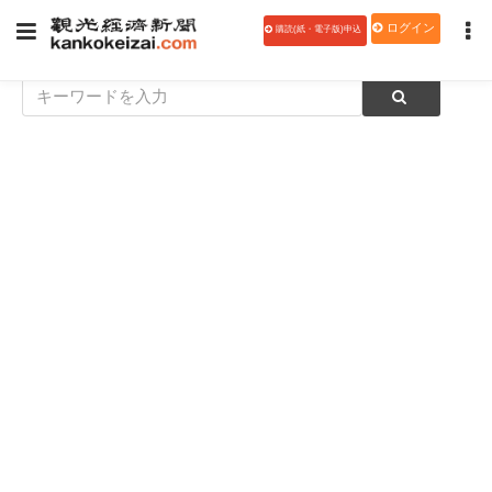
ログイン
購読(紙・電子版)申込