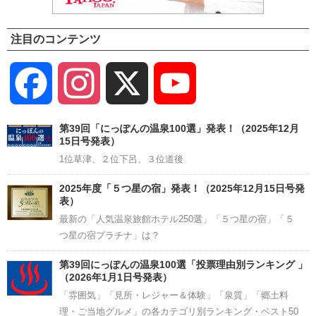
注目のコンテンツ
Facebook
Instagram
X
YouTube
Channel
第39回「にっぽんの温泉100選」発表！（2025年12月
15日号発表）
1位草津、２位下呂、３位道後
2025年度「５つ星の宿」発表！（2025年12月15日号発
表）
最新の「人気温泉旅館ホテル250選」「５つ星の宿」「５
つ星の宿プラチナ」は？
第39回にっぽんの温泉100選「投票理由別ランキング 」
（2026年1月1日号発表）
「雰囲気」「見所・レジャー＆体験」「泉質」「郷土料
理・ご当地グルメ」の各カテゴリ別ランキング・ベスト50