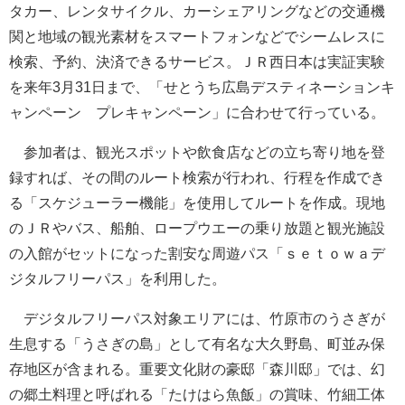
タカー、レンタサイクル、カーシェアリングなどの交通機
関と地域の観光素材をスマートフォンなどでシームレスに
検索、予約、決済できるサービス。ＪＲ西日本は実証実験
を来年3月31日まで、「せとうち広島デスティネーションキ
ャンペーン プレキャンペーン」に合わせて行っている。
参加者は、観光スポットや飲食店などの立ち寄り地を登
録すれば、その間のルート検索が行われ、行程を作成でき
る「スケジューラー機能」を使用してルートを作成。現地
のＪＲやバス、船舶、ロープウエーの乗り放題と観光施設
の入館がセットになった割安な周遊パス「ｓｅｔｏｗａデ
ジタルフリーパス」を利用した。
デジタルフリーパス対象エリアには、竹原市のうさぎが
生息する「うさぎの島」として有名な大久野島、町並み保
存地区が含まれる。重要文化財の豪邸「森川邸」では、幻
の郷土料理と呼ばれる「たけはら魚飯」の賞味、竹細工体