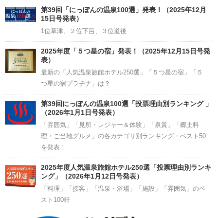
Channel
第39回「にっぽんの温泉100選」発表！（2025年12月
15日号発表）
1位草津、２位下呂、３位道後
2025年度「５つ星の宿」発表！（2025年12月15日号発
表）
最新の「人気温泉旅館ホテル250選」「５つ星の宿」「５
つ星の宿プラチナ」は？
第39回にっぽんの温泉100選「投票理由別ランキング 」
（2026年1月1日号発表）
「雰囲気」「見所・レジャー＆体験」「泉質」「郷土料
理・ご当地グルメ」の各カテゴリ別ランキング・ベスト50
を発表！
2025年度人気温泉旅館ホテル250選「投票理由別ランキ
ング」（2026年1月12日号発表）
「料理」「接客」「温泉・浴場」「施設」「雰囲気」のベ
スト100軒