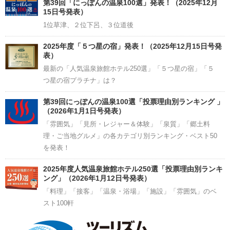
Channel
第39回「にっぽんの温泉100選」発表！（2025年12月
15日号発表）
1位草津、２位下呂、３位道後
2025年度「５つ星の宿」発表！（2025年12月15日号発
表）
最新の「人気温泉旅館ホテル250選」「５つ星の宿」「５
つ星の宿プラチナ」は？
第39回にっぽんの温泉100選「投票理由別ランキング 」
（2026年1月1日号発表）
「雰囲気」「見所・レジャー＆体験」「泉質」「郷土料
理・ご当地グルメ」の各カテゴリ別ランキング・ベスト50
を発表！
2025年度人気温泉旅館ホテル250選「投票理由別ランキ
ング」（2026年1月12日号発表）
「料理」「接客」「温泉・浴場」「施設」「雰囲気」のベ
スト100軒