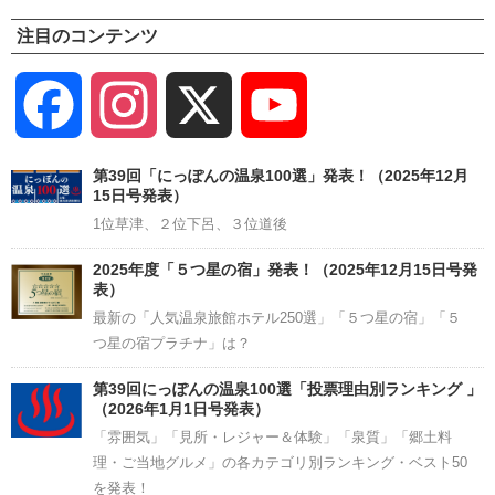
注目のコンテンツ
Facebook
Instagram
X
YouTube
Channel
第39回「にっぽんの温泉100選」発表！（2025年12月
15日号発表）
1位草津、２位下呂、３位道後
2025年度「５つ星の宿」発表！（2025年12月15日号発
表）
最新の「人気温泉旅館ホテル250選」「５つ星の宿」「５
つ星の宿プラチナ」は？
第39回にっぽんの温泉100選「投票理由別ランキング 」
（2026年1月1日号発表）
「雰囲気」「見所・レジャー＆体験」「泉質」「郷土料
理・ご当地グルメ」の各カテゴリ別ランキング・ベスト50
を発表！