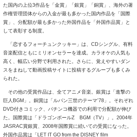
た国内の上位3作品を「金賞」「銀賞」「銅賞」、海外の著
作権管理団体からの入金が最も多かった国内作品を「国際
賞」、分配額が最も多かった外国作品を「外国作品賞」と
して表彰する制度。
「恋するフォーチュンクッキー」は、CDシングル、有料
音楽配信ともにミリオンセラーを達成。カラオケの人気も
高く、幅広い分野で利用された。さらに、覚えやすいダン
スをまねして動画投稿サイトに投稿するグループも多くみ
られた。
その他の受賞作品は、全てアニメ音楽。銀賞は「進撃の
巨人BGM」。銅賞は「ルパン三世のテーマ’78」。それぞれ
DVD付きコミック、パチンコ機器での利用で分配額が伸び
た。国際賞は「ドラゴンボールZ BGM（TV）」。2004年
JASRAC賞銀賞、2008年国際賞に続いての受賞になった。
外国作品賞は「LET IT GO from the DISNEY film