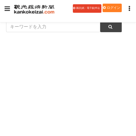
ログイン
購読(紙・電子版)申込