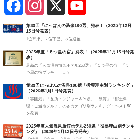
Facebook
Instagram
X
YouTube
Channel
第39回「にっぽんの温泉100選」発表！（2025年12月
15日号発表）
1位草津、２位下呂、３位道後
2025年度「５つ星の宿」発表！（2025年12月15日号発
表）
最新の「人気温泉旅館ホテル250選」「５つ星の宿」「５
つ星の宿プラチナ」は？
第39回にっぽんの温泉100選「投票理由別ランキング 」
（2026年1月1日号発表）
「雰囲気」「見所・レジャー＆体験」「泉質」「郷土料
理・ご当地グルメ」の各カテゴリ別ランキング・ベスト50
を発表！
2025年度人気温泉旅館ホテル250選「投票理由別ランキ
ング」（2026年1月12日号発表）