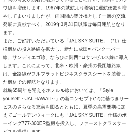
ワ線を増便します。1967年の就航より着実に運航便数を増
やしてまいりましたが、両国間の架け橋として一層の交流
発展に貢献すべく、2019年3月31日以降は毎日運航となり
ます。
また、ご好評いただいている「JAL SKY SUITE」（*1）仕
様機材の投入路線を拡大し、新たに成田= バンクーバー
線、サンディエゴ線、ならびに関西=ロサンゼルス線に導入
します。これによって、北米・欧州・豪州の長距離路線
は、全路線がフルフラットビジネスクラスシートを装着し
た機材での運航となります。
就航65周年を迎えるホノルル線においては、「Style
yourself ～JAL HAWAII～」の新コンセプト(*2)に基づきサー
ビスのさらなる充実を図るとともに、夏季の高需要期に加
えてゴールデンウィークにも「JAL SKY SUITE」仕様のボ
ーイング777-300ER型機を投入し、ファーストクラスサー
ビスを提供します。