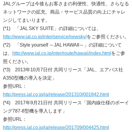
JALグループは今後もお客さまの利便性、快適性、さらなる
ネットワークの拡充、商品・サービス品質の向上にチャレ
ンジしてまいります。
(*1) 「JAL SKY SUITE」の詳細については、
http://www.jal.co.jp/inter/service/newsky/
をご参照ください。
(*2) 「Style yourself ～JAL HAWAII～」の詳細について
は、
http://www.jal.co.jp/inter/route/hawaii/index.html
をご参
照ください。
(*3) 2013年10月7日付 共同リリース「JAL、エアバス社
A350型機の導入を決定」
参照URL：
http://press.jal.co.jp/ja/release/201310/001842.html
(*4) 2017年9月21日付 共同リリース「国内線仕様のボーイ
ング787-8型機を導入します」
参照URL：
http://press.jal.co.jp/ja/release/201709/004425.html