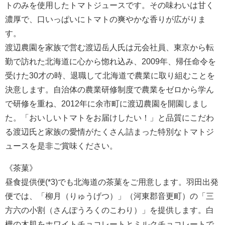
トのみを使用したトマトジュースです。その味わいは甘く
濃厚で、口いっぱいにトマトの爽やかな香りが広がりま
す。
渡辺農園を家族で営む渡辺岳人氏は元会社員、東京から転
勤で訪れた北海道に心から惚れ込み、2009年、帰任命令を
受けた30才の時、退職して北海道で農業に取り組むことを
決意します。自治体の農業研修制度で農業をゼロから学ん
で研修を重ね、2012年に余市町に渡辺農園を開園しまし
た。「おいしいトマトをお届けしたい！」と品質にこだわ
る渡辺氏と家族の愛情がたくさん詰まった特別なトマトジ
ュースを是非ご賞味ください。
《茶菓》
昼食提供便(*3)でも北海道の茶菓をご用意します。羽田出発
便では、「柳月（りゅうげつ）」（河東郡音更町）の「三
方六の小割（さんぽうろくのこわり）」を提供します。白
樺の木肌をホワイトチョコレートとミルクチョコレートで