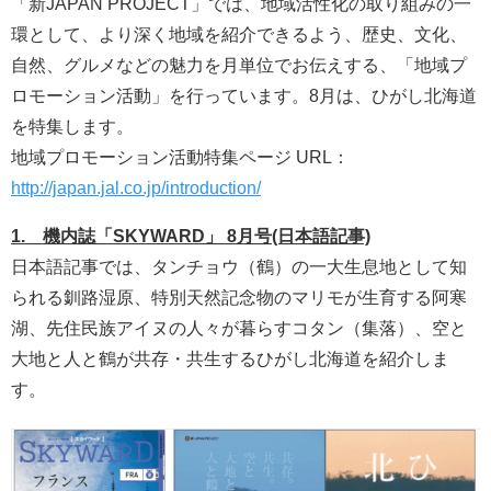
「新JAPAN PROJECT」では、地域活性化の取り組みの一
環として、より深く地域を紹介できるよう、歴史、文化、
自然、グルメなどの魅力を月単位でお伝えする、「地域プ
ロモーション活動」を行っています。8月は、ひがし北海道
を特集します。
地域プロモーション活動特集ページ URL：
http://japan.jal.co.jp/introduction/
1. 機内誌「SKYWARD」 8月号(日本語記事)
日本語記事では、タンチョウ（鶴）の一大生息地として知
られる釧路湿原、特別天然記念物のマリモが生育する阿寒
湖、先住民族アイヌの人々が暮らすコタン（集落）、空と
大地と人と鶴が共存・共生するひがし北海道を紹介しま
す。