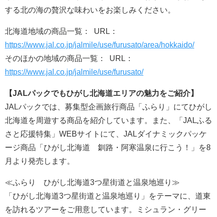
する北の海の贅沢な味わいをお楽しみください。
北海道地域の商品一覧： URL：
https://www.jal.co.jp/jalmile/use/furusato/area/hokkaido/
そのほかの地域の商品一覧： URL：
https://www.jal.co.jp/jalmile/use/furusato/
【JALパックでもひがし北海道エリアの魅力をご紹介】
JALパックでは、募集型企画旅行商品「ふらり」にてひがし
北海道を周遊する商品を紹介しています。また、「JALふる
さと応援特集」WEBサイトにて、JALダイナミックパッケ
ージ商品「ひがし北海道 釧路・阿寒温泉に行こう！」を8
月より発売します。
≪ふらり ひがし北海道3つ星街道と温泉地巡り≫
「ひがし北海道3つ星街道と温泉地巡り」をテーマに、道東
を訪れるツアーをご用意しています。ミシュラン・グリー