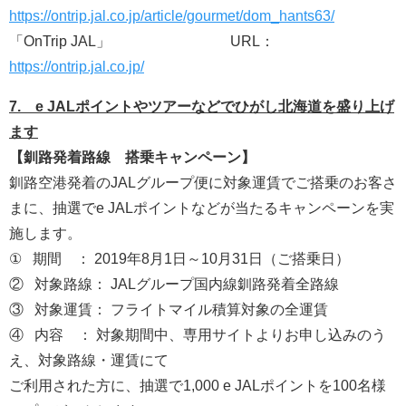
https://ontrip.jal.co.jp/article/gourmet/dom_hants63/
「OnTrip JAL」 URL：
https://ontrip.jal.co.jp/
7. e JALポイントやツアーなどでひがし北海道を盛り上げ
ます
【釧路発着路線 搭乗キャンペーン】
釧路空港発着のJALグループ便に対象運賃でご搭乗のお客さ
まに、抽選でe JALポイントなどが当たるキャンペーンを実
施します。
① 期間 ： 2019年8月1日～10月31日（ご搭乗日）
② 対象路線： JALグループ国内線釧路発着全路線
③ 対象運賃： フライトマイル積算対象の全運賃
④ 内容 ： 対象期間中、専用サイトよりお申し込みのう
え、対象路線・運賃にて
ご利用された方に、抽選で1,000 e JALポイントを100名様