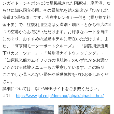
ンガイド・ジャポンに3つ星掲載された阿寒湖、摩周湖、な
らびに知床国立公園。その景勝地を結ぶ街道が「ひがし北
海道3つ星街道」です。滞在中レンタカー付き（乗り捨て料
金不要）で、往復利用空港は女満別・釧路・とかち帯広の3
つの空港からお選びいただけます。お好きなルートを自由
にめぐり、おすすめの温泉ホテルに滞在いただけます。ま
た、「阿寒湖モーターボートクルーズ」・「釧路川源流川
下りカヌーツアー」・「然別湖ナイトウォッチング」・
「知床観光船カムイワッカの滝航路」のいずれかをお選び
いただける体験メニューもご用意しています。この時期、
ここでしか見られない景色や感動体験をぜひお楽しみくだ
さい。
詳細については、以下WEBサイトをご参照ください。
URL：
https://www.jal.co.jp/domtour/jalpak/higashi_hok/