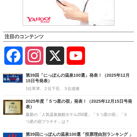
注目のコンテンツ
Facebook
Instagram
X
YouTube
Channel
第39回「にっぽんの温泉100選」発表！（2025年12月
15日号発表）
1位草津、２位下呂、３位道後
2025年度「５つ星の宿」発表！（2025年12月15日号発
表）
最新の「人気温泉旅館ホテル250選」「５つ星の宿」「５
つ星の宿プラチナ」は？
第39回にっぽんの温泉100選「投票理由別ランキング 」