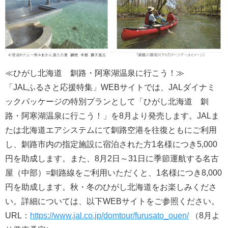
≪ひがし北海道 釧路・阿寒湖温泉に行こう！≫
「JALふるさと応援特集」WEBサイトでは、JALダイナミ
ックパッケージの特別プランとして「ひがし北海道 釧
路・阿寒湖温泉に行こう！」を8月より発売します。JALま
たは北海道エアシステムにて釧路空港を往復ともにご利用
し、釧路市内の指定施設に宿泊された方1名様につき5,000
円を助成します。また、8月2日～31日に季節運航する名古
屋（中部）=釧路線をご利用いただくと、1名様につき8,000
円を助成します。秋・冬のひがし北海道をお楽しみくださ
い。詳細については、以下WEBサイトをご参照ください。
URL：
https://www.jal.co.jp/domtour/furusato_ouen/
（8月よ