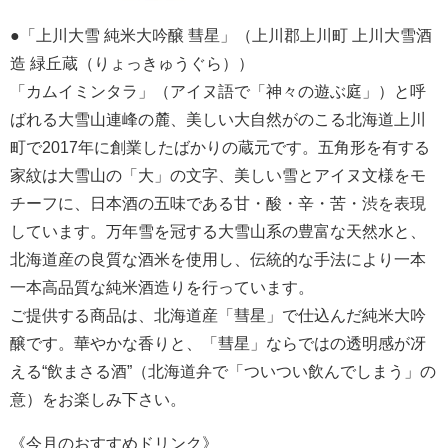
●「上川大雪 純米大吟醸 彗星」（上川郡上川町 上川大雪酒
造 緑丘蔵（りょっきゅうぐら））
「カムイミンタラ」（アイヌ語で「神々の遊ぶ庭」）と呼
ばれる大雪山連峰の麓、美しい大自然がのこる北海道上川
町で2017年に創業したばかりの蔵元です。五角形を有する
家紋は大雪山の「大」の文字、美しい雪とアイヌ文様をモ
チーフに、日本酒の五味である甘・酸・辛・苦・渋を表現
しています。万年雪を冠する大雪山系の豊富な天然水と、
北海道産の良質な酒米を使用し、伝統的な手法により一本
一本高品質な純米酒造りを行っています。
ご提供する商品は、北海道産「彗星」で仕込んだ純米大吟
醸です。華やかな香りと、「彗星」ならではの透明感が冴
える“飲まさる酒”（北海道弁で「ついつい飲んでしまう」の
意）をお楽しみ下さい。
《今月のおすすめドリンク》