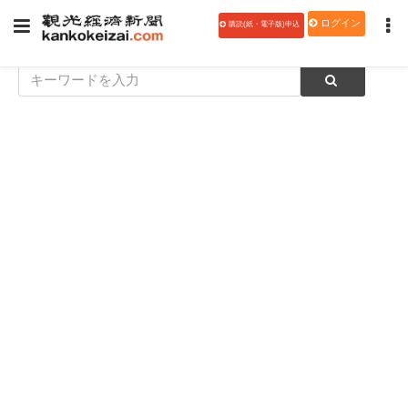
ログイン
購読(紙・電子版)申込