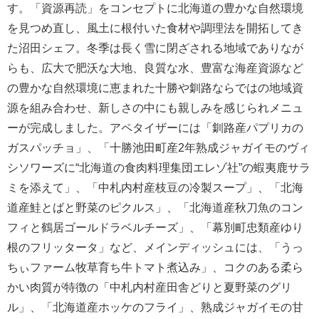
す。「資源再読」をコンセプトに北海道の豊かな自然環境
を見つめ直し、風土に根付いた食材や調理法を開拓してき
た沼田シェフ。冬季は長く雪に閉ざされる地域でありなが
らも、広大で肥沃な大地、良質な水、豊富な海産資源など
の豊かな自然環境に恵まれた十勝や釧路ならではの地域資
源を組み合わせ、新しさの中にも親しみを感じられメニュ
ーが完成しました。アペタイザーには「釧路産パプリカの
ガスパッチョ」、「十勝池田町産2年熟成ジャガイモのヴィ
シソワーズに“北海道の食肉料理集団エレゾ社”の蝦夷鹿サラ
ミを添えて」、「中札内村産枝豆の冷製スープ」、「北海
道産鮭とばと野菜のピクルス」、「北海道産秋刀魚のコン
フィと鶴居ゴールドラベルチーズ」、「幕別町忠類産ゆり
根のフリッタータ」など、メインディッシュには、「うっ
ちぃファーム牧草育ち牛トマト煮込み」、コクのある柔ら
かい肉質が特徴の「中札内村産田舎どりと夏野菜のグリ
ル」、「北海道産ホッケのフライ」、熟成ジャガイモの甘