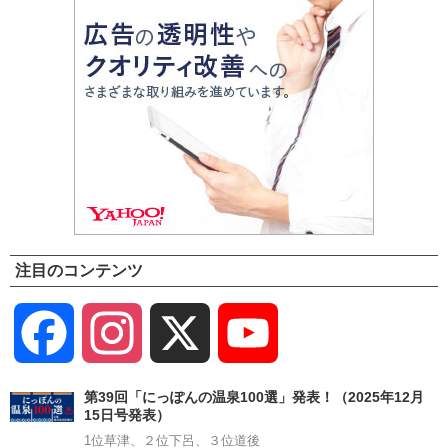
注目のコンテンツ
Facebook
Instagram
X
YouTube
Channel
第39回「にっぽんの温泉100選」発表！（2025年12月
15日号発表）
1位草津、２位下呂、３位道後