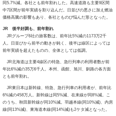
同5.7%減。各社とも前年割れした。高速道路も主要9区間
中7区間が前年実績を割り込んだ。日並びの悪さに加え燃油
価格高騰の影響もあり、各社とものび悩んだ形となった。
JR 後半好調も、前年割れ
JRグループ6社の旅客数は、前年比5%減の1173万2千
人。日並びから前半の動きが鈍く、後半は線区によっては
前年実績を超えたものの、全体としては低調。
JR北海道は主要4線区の特急、急行列車の利用者数が前
年比6%減の35万6千人。本州、函館、旭川、釧路の各方面
とも前年割れ。
JR東日本は新幹線、特急、急行列車の利用者が、前年比
6%減の458万人。新幹線は同5%減、在来線が同8%減。こ
のうち、秋田新幹線が同10%減。羽越本線(同10%減)、内房
線(同13%減)、東海道本線(同14%減)も2ケタ減となった。