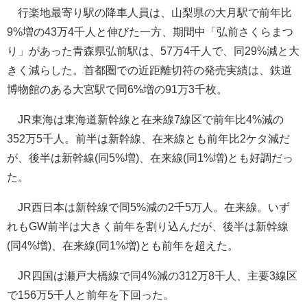
行楽地最寄り駅の降車人員は、山梨県の大月駅で前年比
9%増の43万4千人と伸びた一方、期間中「弘前さくらまつ
り」があった青森県弘前駅は、57万4千人で、同29%減と大
きく減らした。首都圏での近距離切符の発売実績は、鉄道
博物館のある大宮駅で同6%増の91万3千枚。
JR東海は東海道新幹線と在来線7線区で前年比4%減の
352万5千人。前半は新幹線、在来線とも前年比2ケタ減だ
が、後半は新幹線(同5%増)、在来線(同1%増)とも好調だっ
た。
JR西日本は新幹線で同5%減の2千5万人。在来線。いず
れもGW前半は大きく前年を割り込んだが、後半は新幹線
(同4%増)、在来線(同1%増)とも前年を超えた。
JR四国は瀬戸大橋線で同4%減の312万8千人、主要3線区
で156万5千人と前年を下回った。