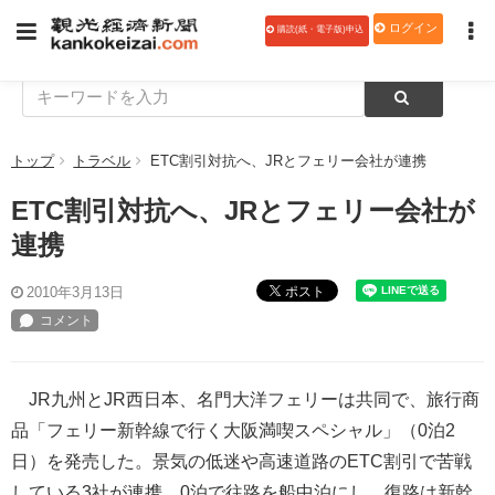
ログイン
購読(紙・電子版)申込
トップ
トラベル
ETC割引対抗へ、JRとフェリー会社が連携
ETC割引対抗へ、JRとフェリー会社が
連携
ポスト
2010年3月13日
JR九州とJR西日本、名門大洋フェリーは共同で、旅行商
品「フェリー新幹線で行く大阪満喫スペシャル」（0泊2
日）を発売した。景気の低迷や高速道路のETC割引で苦戦
している3社が連携、0泊で往路を船中泊にし、復路は新幹