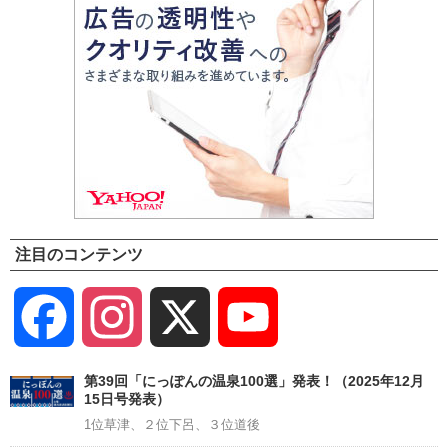
注目のコンテンツ
Facebook
Instagram
X
YouTube
Channel
第39回「にっぽんの温泉100選」発表！（2025年12月
15日号発表）
1位草津、２位下呂、３位道後