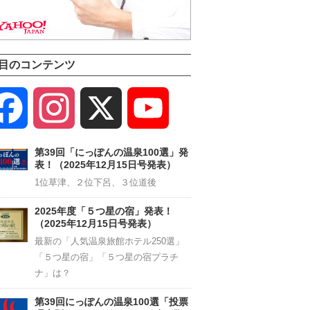
目のコンテンツ
Facebook
Instagram
X
YouTube
Channel
第39回「にっぽんの温泉100選」発
表！（2025年12月15日号発表）
1位草津、２位下呂、３位道後
2025年度「５つ星の宿」発表！
（2025年12月15日号発表）
最新の「人気温泉旅館ホテル250選」
「５つ星の宿」「５つ星の宿プラチ
ナ」は？
第39回にっぽんの温泉100選「投票