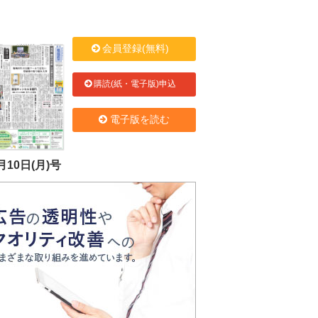
会員登録(無料)
購読(紙・電子版)申込
電子版を読む
月10日(月)号