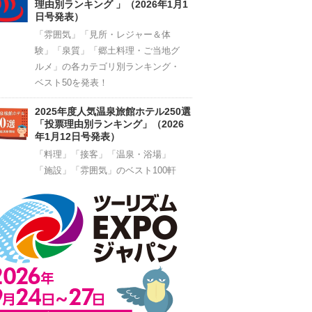
理由別ランキング 」（2026年1月1
日号発表）
「雰囲気」「見所・レジャー＆体
験」「泉質」「郷土料理・ご当地グ
ルメ」の各カテゴリ別ランキング・
ベスト50を発表！
2025年度人気温泉旅館ホテル250選
「投票理由別ランキング」（2026
年1月12日号発表）
「料理」「接客」「温泉・浴場」
「施設」「雰囲気」のベスト100軒