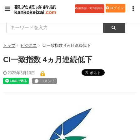
ログイン
購読(紙・電子版)申込
トップ
ビジネス
CI一致指数 4ヵ月連続低下
CI一致指数 4ヵ月連続低下
ポスト
2023年3月10日