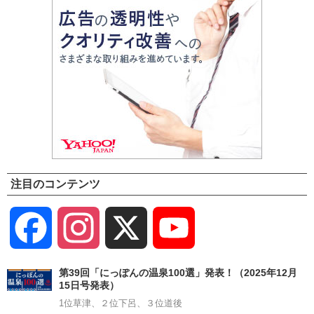
注目のコンテンツ
Facebook
Instagram
X
YouTube
Channel
第39回「にっぽんの温泉100選」発表！（2025年12月
15日号発表）
1位草津、２位下呂、３位道後