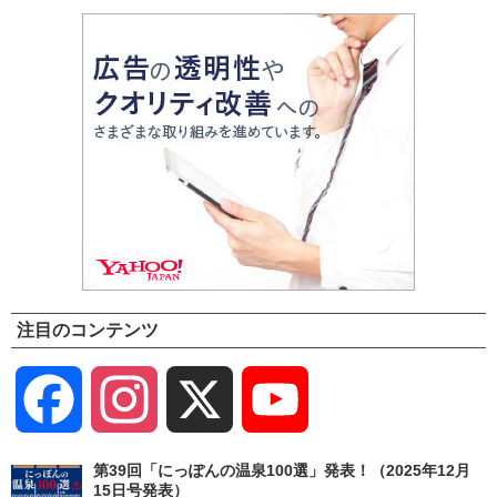
注目のコンテンツ
Facebook
Instagram
X
YouTube
Channel
第39回「にっぽんの温泉100選」発表！（2025年12月
15日号発表）