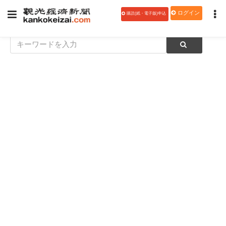
ログイン
購読(紙・電子版)申込