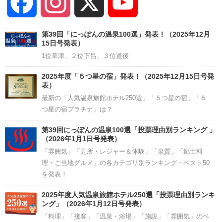
Facebook
Instagram
X
YouTube
Channel
第39回「にっぽんの温泉100選」発表！（2025年12月
15日号発表）
1位草津、２位下呂、３位道後
2025年度「５つ星の宿」発表！（2025年12月15日号発
表）
最新の「人気温泉旅館ホテル250選」「５つ星の宿」「５
つ星の宿プラチナ」は？
第39回にっぽんの温泉100選「投票理由別ランキング 」
（2026年1月1日号発表）
「雰囲気」「見所・レジャー＆体験」「泉質」「郷土料
理・ご当地グルメ」の各カテゴリ別ランキング・ベスト50
を発表！
2025年度人気温泉旅館ホテル250選「投票理由別ランキ
ング」（2026年1月12日号発表）
「料理」「接客」「温泉・浴場」「施設」「雰囲気」のベ