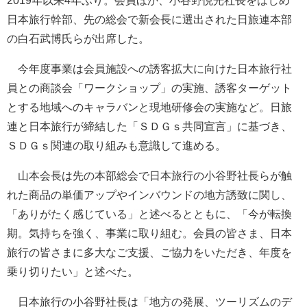
2019年以来4年ぶり。会員ほか、小谷野悦光社長をはじめ
日本旅行幹部、先の総会で新会長に選出された日旅連本部
の白石武博氏らが出席した。
今年度事業は会員施設への誘客拡大に向けた日本旅行社
員との商談会「ワークショップ」の実施、誘客ターゲット
とする地域へのキャラバンと現地研修会の実施など。日旅
連と日本旅行が締結した「ＳＤＧｓ共同宣言」に基づき、
ＳＤＧｓ関連の取り組みも意識して進める。
山本会長は先の本部総会で日本旅行の小谷野社長らが触
れた商品の単価アップやインバウンドの地方誘致に関し、
「ありがたく感じている」と述べるとともに、「今が転換
期。気持ちを強く、事業に取り組む。会員の皆さま、日本
旅行の皆さまに多大なご支援、ご協力をいただき、年度を
乗り切りたい」と述べた。
日本旅行の小谷野社長は「地方の発展、ツーリズムのデ