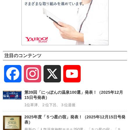
注目のコンテンツ
Facebook
Instagram
X
YouTube
Channel
第39回「にっぽんの温泉100選」発表！（2025年12月
15日号発表）
1位草津、２位下呂、３位道後
2025年度「５つ星の宿」発表！（2025年12月15日号発
表）
最新の「人気温泉旅館ホテル250選」「５つ星の宿」「５