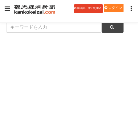
ログイン
購読(紙・電子版)申込