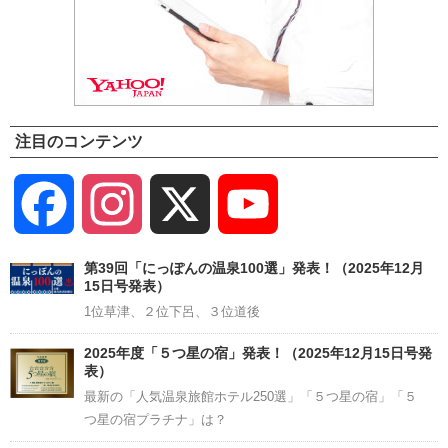
注目のコンテンツ
Facebook
Instagram
X
YouTube
Channel
第39回「にっぽんの温泉100選」発表！（2025年12月
15日号発表）
1位草津、２位下呂、３位道後
2025年度「５つ星の宿」発表！（2025年12月15日号発
表）
最新の「人気温泉旅館ホテル250選」「５つ星の宿」「５
つ星の宿プラチナ」は？