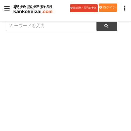
ログイン
購読(紙・電子版)申込