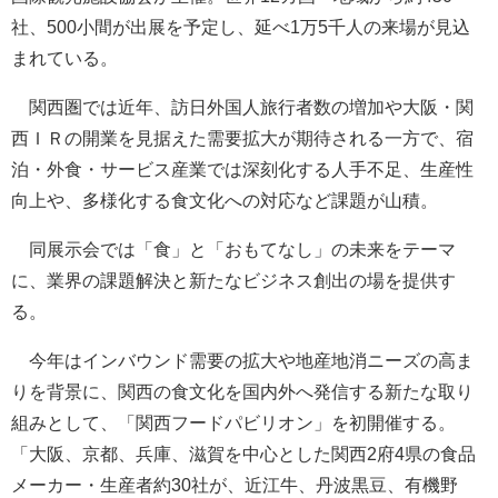
社、500小間が出展を予定し、延べ1万5千人の来場が見込
まれている。
関西圏では近年、訪日外国人旅行者数の増加や大阪・関
西ＩＲの開業を見据えた需要拡大が期待される一方で、宿
泊・外食・サービス産業では深刻化する人手不足、生産性
向上や、多様化する食文化への対応など課題が山積。
同展示会では「食」と「おもてなし」の未来をテーマ
に、業界の課題解決と新たなビジネス創出の場を提供す
る。
今年はインバウンド需要の拡大や地産地消ニーズの高ま
りを背景に、関西の食文化を国内外へ発信する新たな取り
組みとして、「関西フードパビリオン」を初開催する。
「大阪、京都、兵庫、滋賀を中心とした関西2府4県の食品
メーカー・生産者約30社が、近江牛、丹波黒豆、有機野