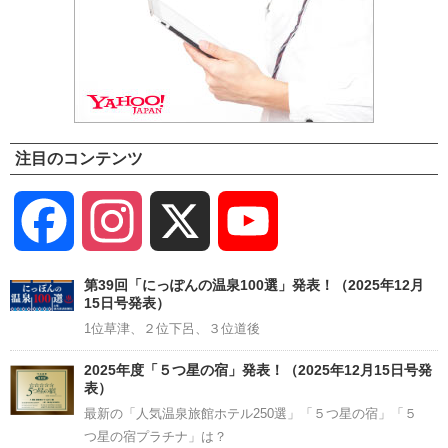
注目のコンテンツ
Facebook
Instagram
X
YouTube
Channel
第39回「にっぽんの温泉100選」発表！（2025年12月
15日号発表）
1位草津、２位下呂、３位道後
2025年度「５つ星の宿」発表！（2025年12月15日号発
表）
最新の「人気温泉旅館ホテル250選」「５つ星の宿」「５
つ星の宿プラチナ」は？