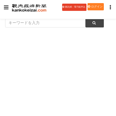
ログイン
購読(紙・電子版)申込