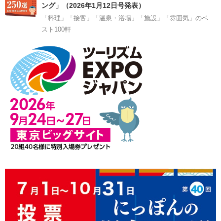
ング」（2026年1月12日号発表）
「料理」「接客」「温泉・浴場」「施設」「雰囲気」のベ
スト100軒