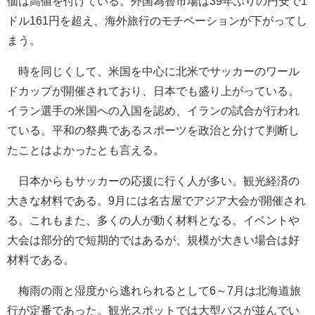
価は高値を付けている。外国為替市場は39年ぶりの円安で1
ドル161円を超え、海外旅行のモチベーションが下がってし
まう。
時を同じくして、米国を中心に北米でサッカーのワール
ドカップが開催されており、日本でも盛り上がっている。
イラン選手の米国への入国を認め、イランの試合が行われ
ている。平和の祭典であるスポーツを政治と分けて判断し
たことはよかったとも言える。
日本からもサッカーの応援に行く人が多い。観光経済の
大きな材料である。9月には名古屋でアジア大会が開催され
る。これもまた、多くの人が動く材料となる。イベントや
大会は部分的で短期的ではあるが、規模が大きい場合は好
材料である。
梅雨の雨と湿度から逃れられるとして6～7月は北海道旅
行が定番であった。観光スポットでは大型バスが並んでい