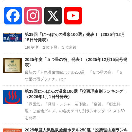
Facebook
Instagram
X
YouTube
Channel
第39回「にっぽんの温泉100選」発表！（2025年12月
15日号発表）
1位草津、２位下呂、３位道後
2025年度「５つ星の宿」発表！（2025年12月15日号発
表）
最新の「人気温泉旅館ホテル250選」「５つ星の宿」「５
つ星の宿プラチナ」は？
第39回にっぽんの温泉100選「投票理由別ランキング 」
（2026年1月1日号発表）
「雰囲気」「見所・レジャー＆体験」「泉質」「郷土料
理・ご当地グルメ」の各カテゴリ別ランキング・ベスト50
を発表！
2025年度人気温泉旅館ホテル250選「投票理由別ランキ