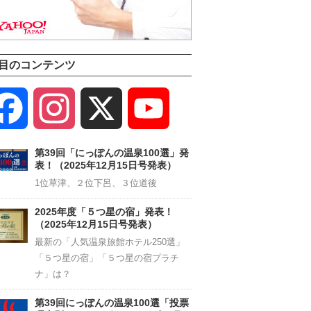
目のコンテンツ
Facebook
Instagram
X
YouTube
Channel
第39回「にっぽんの温泉100選」発
表！（2025年12月15日号発表）
1位草津、２位下呂、３位道後
2025年度「５つ星の宿」発表！
（2025年12月15日号発表）
最新の「人気温泉旅館ホテル250選」
「５つ星の宿」「５つ星の宿プラチ
ナ」は？
第39回にっぽんの温泉100選「投票