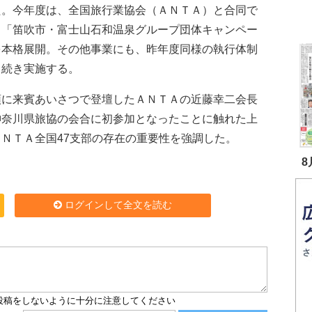
た。今年度は、全国旅行業協会（ＡＮＴＡ）と合同で
る「笛吹市・富士山石和温泉グループ団体キャンペー
を本格展開。その他事業にも、昨年度同様の執行体制
き続き実施する。
に来賓あいさつで登壇したＡＮＴＡの近藤幸二会長
神奈川県旅協の会合に初参加となったことに触れた上
ＡＮＴＡ全国47支部の存在の重要性を強調した。
8
ログインして全文を読む