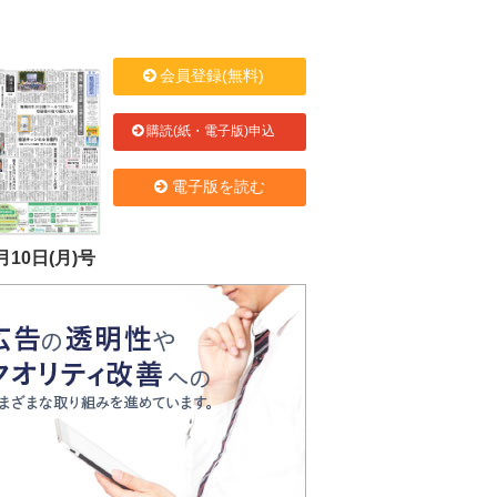
会員登録(無料)
購読(紙・電子版)申込
電子版を読む
月10日(月)号