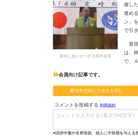
催し
進め
ン」
で引
冒頭
は、
冒頭にあいさつする田中会長
で、
会員向け記事です。
無料登録して全文を読む