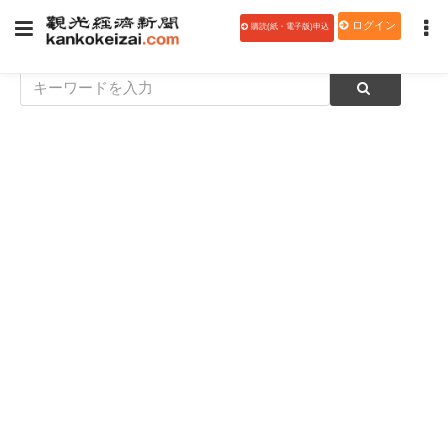
ログイン
購読(紙・電子版)申込