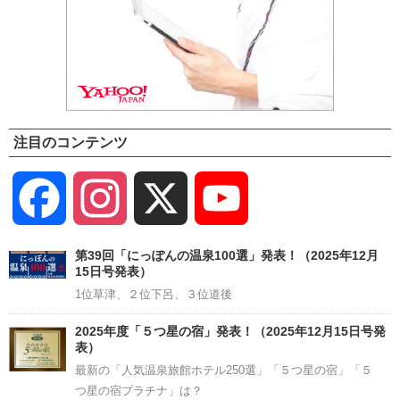
注目のコンテンツ
Facebook
Instagram
X
YouTube
Channel
第39回「にっぽんの温泉100選」発表！（2025年12月
15日号発表）
1位草津、２位下呂、３位道後
2025年度「５つ星の宿」発表！（2025年12月15日号発
表）
最新の「人気温泉旅館ホテル250選」「５つ星の宿」「５
つ星の宿プラチナ」は？