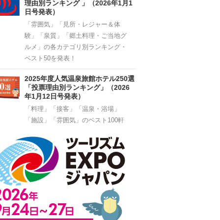
理由別ランキング 」（2026年1月1
日号発表）
「雰囲気」「見所・レジャー＆体
験」「泉質」「郷土料理・ご当地グ
ルメ」の各カテゴリ別ランキング・
ベスト50を発表！
2025年度人気温泉旅館ホテル250選
「投票理由別ランキング」（2026
年1月12日号発表）
「料理」「接客」「温泉・浴場」
「施設」「雰囲気」のベスト100軒