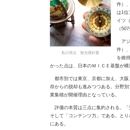
件）
は1位
イツ（
（50
アジア
件）、
私の視点 観光羅針盤
を維
かった点は、日本のＭＩＣＥ基盤が構
都市別では東京、京都に加え、大阪
存からの脱却も進みつつある。分野別
業集積が開催理由となっている。
評価の本質は三点に集約される。「
そして「コンテンツ力」である。とり
にある。