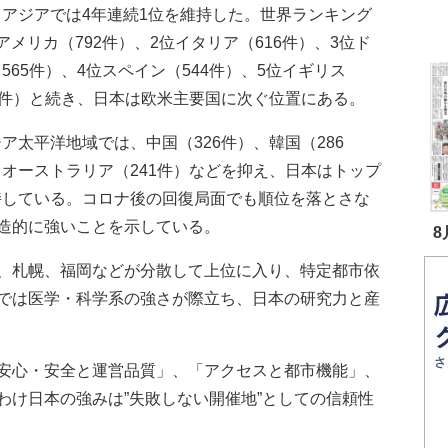
、アジアでは4年連続1位を維持した。世界ランキング
アメリカ（792件）、2位イタリア（616件）、3位ド
565件）、4位スペイン（544件）、5位イギリス
7件）と続き、日本は欧米主要国に次ぐ位置にある。
太平洋地域では、中国（326件）、韓国（286
オーストラリア（241件）などを抑え、日本はトップ
持している。コロナ後の回復局面でも順位を落とさな
造的に強いことを示している。
8
、札幌、福岡などが分散して上位に入り、特定都市依
では医学・科学系の強さが際立ち、日本の研究力と産
安心・安全と運営品質」、「アクセスと都市機能」、
わけ日本の強みは”失敗しない開催地”としての信頼性