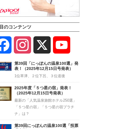
目のコンテンツ
Facebook
Instagram
X
YouTube
Channel
第39回「にっぽんの温泉100選」発
表！（2025年12月15日号発表）
1位草津、２位下呂、３位道後
2025年度「５つ星の宿」発表！
（2025年12月15日号発表）
最新の「人気温泉旅館ホテル250選」
「５つ星の宿」「５つ星の宿プラチ
ナ」は？
第39回にっぽんの温泉100選「投票