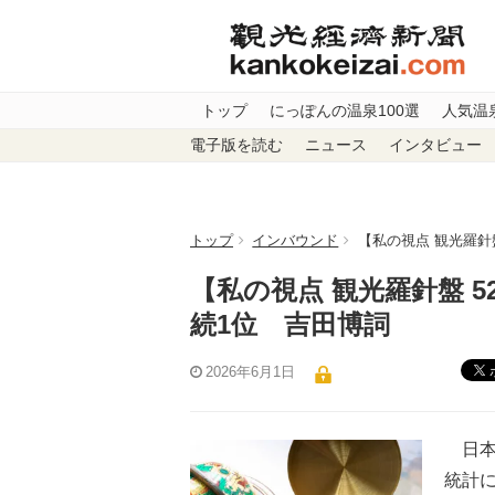
トップ
にっぽんの温泉100選
人気温
電子版を読む
ニュース
インタビュー
トップ
インバウンド
【私の視点 観光羅針
【私の視点 観光羅針盤 
続1位 吉田博詞
2026年6月1日
日本
統計に