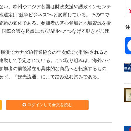
ない。欧州やアジア各国は財政支援や誘致インセンテ
地選定は”競争ビジネス”へと変質している。その中で
施策の変化である。参加者の関心領域と地域資源を掛
注
り、国際会議を起点に地方訪問へとつなげる動きが加速
月に横浜でカナダ旅行業協会の年次総会が開催されると
連動して予定されている。この取り組みは、海外バイ
参加者の前後滞在を具体的な商品へと転換するもの
せず、「観光流通」にまで踏み込む試みである。
ログインして全文を読む