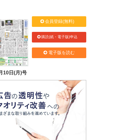
会員登録(無料)
購読(紙・電子版)申込
電子版を読む
月10日(月)号