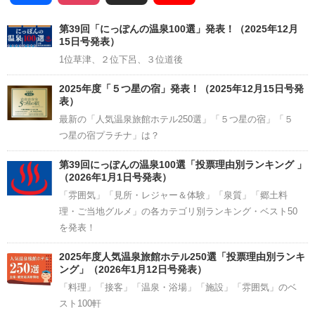
Channel
第39回「にっぽんの温泉100選」発表！（2025年12月
15日号発表）
1位草津、２位下呂、３位道後
2025年度「５つ星の宿」発表！（2025年12月15日号発
表）
最新の「人気温泉旅館ホテル250選」「５つ星の宿」「５
つ星の宿プラチナ」は？
第39回にっぽんの温泉100選「投票理由別ランキング 」
（2026年1月1日号発表）
「雰囲気」「見所・レジャー＆体験」「泉質」「郷土料
理・ご当地グルメ」の各カテゴリ別ランキング・ベスト50
を発表！
2025年度人気温泉旅館ホテル250選「投票理由別ランキ
ング」（2026年1月12日号発表）
「料理」「接客」「温泉・浴場」「施設」「雰囲気」のベ
スト100軒