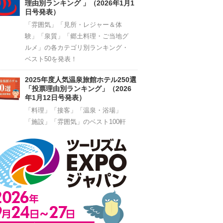
理由別ランキング 」（2026年1月1
日号発表）
「雰囲気」「見所・レジャー＆体
験」「泉質」「郷土料理・ご当地グ
ルメ」の各カテゴリ別ランキング・
ベスト50を発表！
2025年度人気温泉旅館ホテル250選
「投票理由別ランキング」（2026
年1月12日号発表）
「料理」「接客」「温泉・浴場」
「施設」「雰囲気」のベスト100軒