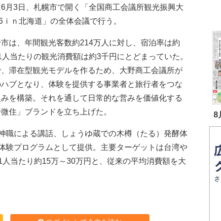
は6月3日、札幌市で開く「全国商工会議所観光振興大
26ｉｎ北海道」の全体会議で行う。
市は、年間観光客数約214万人に対し、宿泊率は約
1人当たりの観光消費額は約3千円にとどまっていた。
で、滞在型観光モデルを作るため、大野商工会議所が
のハブとなり、体験を提供する事業者と旅行者をつな
組みを構築。それを通して日常的な営みを価値化する
野微住」ブランドを立ち上げた。
8
神職による講話、しょうゆ蔵での木樽（たる）発酵体
体験プログラムとして提供。主要ターゲットは台湾や
人当たり約15万～30万円と、従来の平均消費額を大