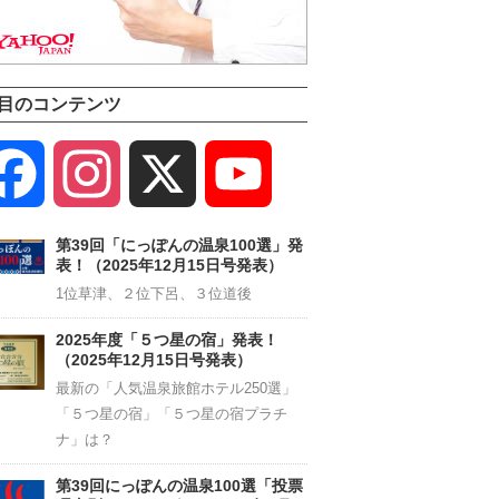
目のコンテンツ
Facebook
Instagram
X
YouTube
Channel
第39回「にっぽんの温泉100選」発
表！（2025年12月15日号発表）
1位草津、２位下呂、３位道後
2025年度「５つ星の宿」発表！
（2025年12月15日号発表）
最新の「人気温泉旅館ホテル250選」
「５つ星の宿」「５つ星の宿プラチ
ナ」は？
第39回にっぽんの温泉100選「投票