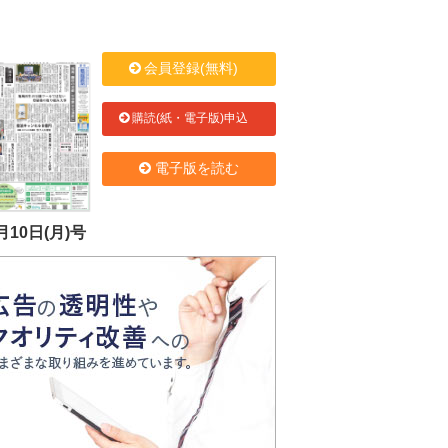
会員登録(無料)
購読(紙・電子版)申込
電子版を読む
月10日(月)号