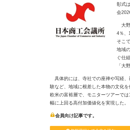
彰式
会20
大野
4％、
そこ
地域
ぐ仕
「大
具体的には、寺社での座禅や写経、
験など、地域に根差した本物の文化を
欧米の富裕層で、モニターツアーでは1
幅に上回る高付加価値化を実現した。
会員向け記事です。