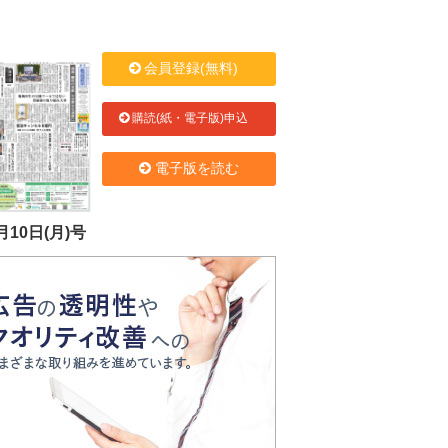
会員登録(無料)
購読(紙・電子版)申込
電子版を読む
月10日(月)号