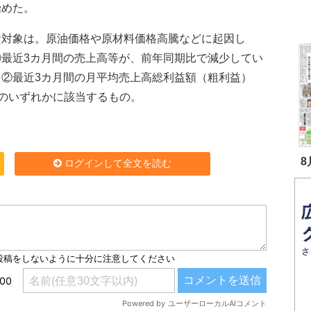
始めた。
対象は。原油価格や原材料価格高騰などに起因し
①最近3カ月間の売上高等が、前年同期比で減少してい
と②最近3カ月間の月平均売上高総利益額（粗利益）
のいずれかに該当するもの。
8
ログインして全文を読む