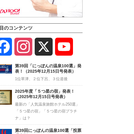
目のコンテンツ
Facebook
Instagram
X
YouTube
Channel
第39回「にっぽんの温泉100選」発
表！（2025年12月15日号発表）
1位草津、２位下呂、３位道後
2025年度「５つ星の宿」発表！
（2025年12月15日号発表）
最新の「人気温泉旅館ホテル250選」
「５つ星の宿」「５つ星の宿プラチ
ナ」は？
第39回にっぽんの温泉100選「投票