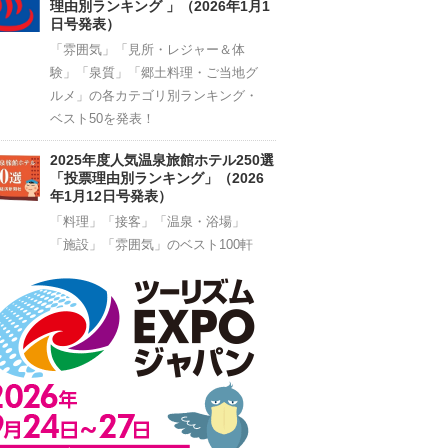
理由別ランキング 」（2026年1月1
日号発表）
「雰囲気」「見所・レジャー＆体
験」「泉質」「郷土料理・ご当地グ
ルメ」の各カテゴリ別ランキング・
ベスト50を発表！
2025年度人気温泉旅館ホテル250選
「投票理由別ランキング」（2026
年1月12日号発表）
「料理」「接客」「温泉・浴場」
「施設」「雰囲気」のベスト100軒