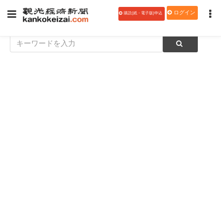
ログイン
購読(紙・電子版)申込