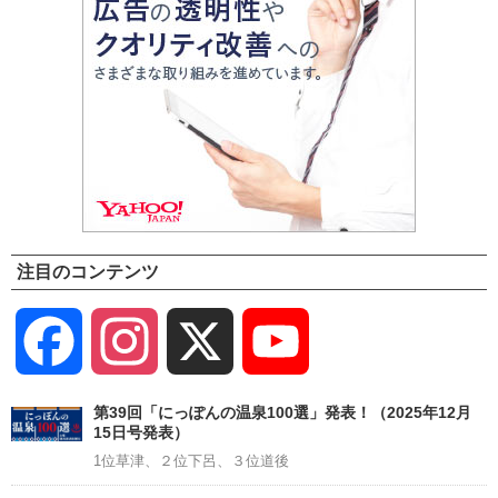
注目のコンテンツ
Facebook
Instagram
X
YouTube
Channel
第39回「にっぽんの温泉100選」発表！（2025年12月
15日号発表）
1位草津、２位下呂、３位道後