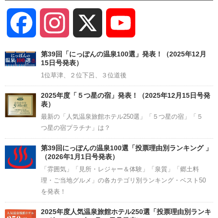
Facebook
Instagram
X
YouTube
Channel
第39回「にっぽんの温泉100選」発表！（2025年12月
15日号発表）
1位草津、２位下呂、３位道後
2025年度「５つ星の宿」発表！（2025年12月15日号発
表）
最新の「人気温泉旅館ホテル250選」「５つ星の宿」「５
つ星の宿プラチナ」は？
第39回にっぽんの温泉100選「投票理由別ランキング 」
（2026年1月1日号発表）
「雰囲気」「見所・レジャー＆体験」「泉質」「郷土料
理・ご当地グルメ」の各カテゴリ別ランキング・ベスト50
を発表！
2025年度人気温泉旅館ホテル250選「投票理由別ランキ