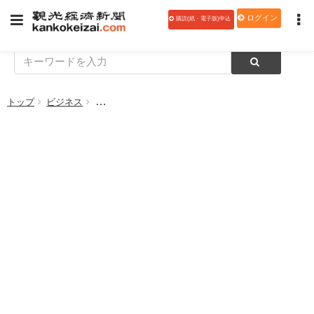
ログイン
購読(紙・電子版)申込
トップ
ビジネス
観光庁長官、OECD・CFE局長の表敬訪問受ける 