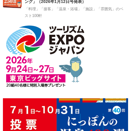
ング」（2026年1月12日号発表）
「料理」「接客」「温泉・浴場」「施設」「雰囲気」のベ
スト100軒