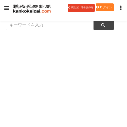
ログイン
購読(紙・電子版)申込