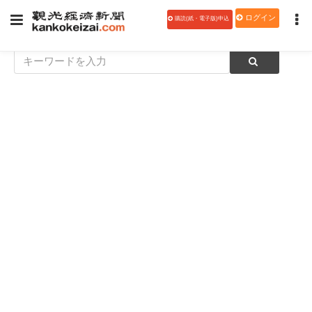
ログイン
購読(紙・電子版)申込