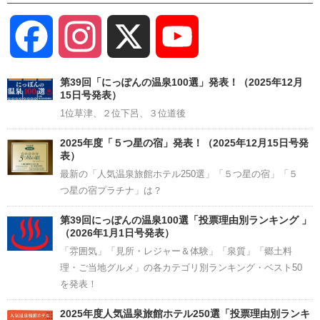
Facebook
Instagram
X
YouTube
Channel
第39回「にっぽんの温泉100選」発表！（2025年12月
15日号発表）
1位草津、２位下呂、３位道後
2025年度「５つ星の宿」発表！（2025年12月15日号発
表）
最新の「人気温泉旅館ホテル250選」「５つ星の宿」「５
つ星の宿プラチナ」は？
第39回にっぽんの温泉100選「投票理由別ランキング 」
（2026年1月1日号発表）
「雰囲気」「見所・レジャー＆体験」「泉質」「郷土料
理・ご当地グルメ」の各カテゴリ別ランキング・ベスト50
を発表！
2025年度人気温泉旅館ホテル250選「投票理由別ランキ