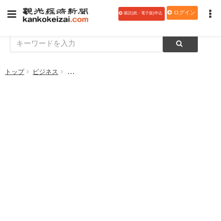
ログイン
購読(紙・電子版)申込
トップ
ビジネス
景気「緩やかに回復」 各論は前月判断を据え置き 