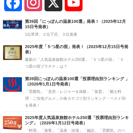
Facebook
Instagram
X
YouTube
Channel
第39回「にっぽんの温泉100選」発表！（2025年12月
15日号発表）
1位草津、２位下呂、３位道後
2025年度「５つ星の宿」発表！（2025年12月15日号発
表）
最新の「人気温泉旅館ホテル250選」「５つ星の宿」「５
つ星の宿プラチナ」は？
第39回にっぽんの温泉100選「投票理由別ランキング 」
（2026年1月1日号発表）
「雰囲気」「見所・レジャー＆体験」「泉質」「郷土料
理・ご当地グルメ」の各カテゴリ別ランキング・ベスト50
を発表！
2025年度人気温泉旅館ホテル250選「投票理由別ランキ
ング」（2026年1月12日号発表）
「料理」「接客」「温泉・浴場」「施設」「雰囲気」のベ