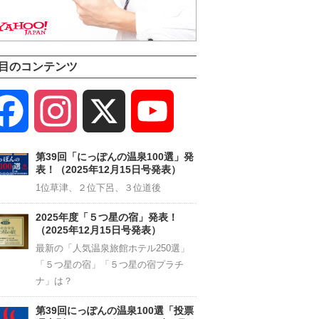
目のコンテンツ
Facebook
Instagram
X
YouTube
Channel
第39回「にっぽんの温泉100選」発
表！（2025年12月15日号発表）
1位草津、２位下呂、３位道後
2025年度「５つ星の宿」発表！
（2025年12月15日号発表）
最新の「人気温泉旅館ホテル250選」
「５つ星の宿」「５つ星の宿プラチ
ナ」は？
第39回にっぽんの温泉100選「投票