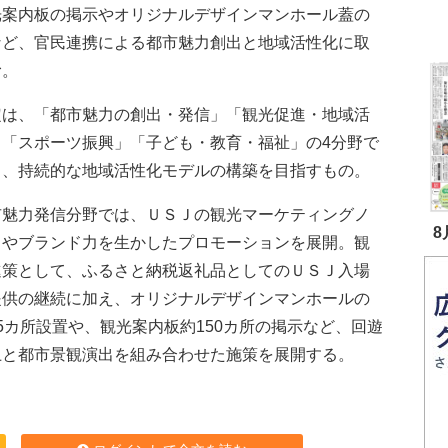
光案内板の掲示やオリジナルデザインマンホール蓋の
など、官民連携による都市魅力創出と地域活性化に取
む。
は、「都市魅力の創出・発信」「観光促進・地域活
」「スポーツ振興」「子ども・教育・福祉」の4分野で
し、持続的な地域活性化モデルの構築を目指すもの。
魅力発信分野では、ＵＳＪの観光マーケティングノ
8
ウやブランド力を生かしたプロモーションを展開。観
進策として、ふるさと納税返礼品としてのＵＳＪ入場
提供の継続に加え、オリジナルデザインマンホールの
5カ所設置や、観光案内板約150カ所の掲示など、回遊
上と都市景観演出を組み合わせた施策を展開する。