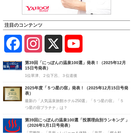
注目のコンテンツ
Facebook
Instagram
X
YouTube
Channel
第39回「にっぽんの温泉100選」発表！（2025年12月
15日号発表）
1位草津、２位下呂、３位道後
2025年度「５つ星の宿」発表！（2025年12月15日号発
表）
最新の「人気温泉旅館ホテル250選」「５つ星の宿」「５
つ星の宿プラチナ」は？
第39回にっぽんの温泉100選「投票理由別ランキング 」
（2026年1月1日号発表）
「雰囲気」「見所・レジャー＆体験」「泉質」「郷土料