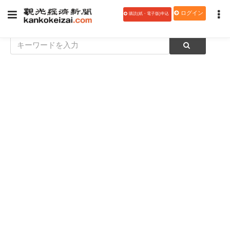
ログイン
購読(紙・電子版)申込