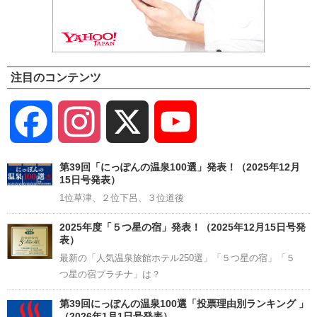
注目のコンテンツ
Facebook
Instagram
X
YouTube
Channel
第39回「にっぽんの温泉100選」発表！（2025年12月
15日号発表）
1位草津、２位下呂、３位道後
2025年度「５つ星の宿」発表！（2025年12月15日号発
表）
最新の「人気温泉旅館ホテル250選」「５つ星の宿」「５
つ星の宿プラチナ」は？
第39回にっぽんの温泉100選「投票理由別ランキング 」
（2026年1月1日号発表）