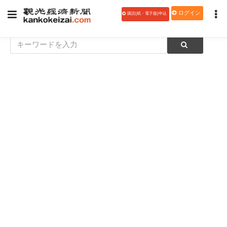
ログイン
購読(紙・電子版)申込