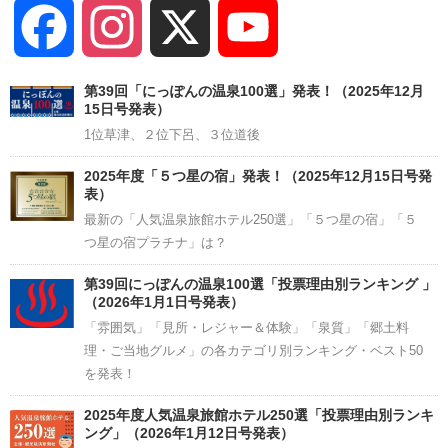
Facebook
Instagram
X
YouTube
Channel
第39回「にっぽんの温泉100選」発表！（2025年12月
15日号発表）
1位草津、２位下呂、３位道後
2025年度「５つ星の宿」発表！（2025年12月15日号発
表）
最新の「人気温泉旅館ホテル250選」「５つ星の宿」「５
つ星の宿プラチナ」は？
第39回にっぽんの温泉100選「投票理由別ランキング 」
（2026年1月1日号発表）
「雰囲気」「見所・レジャー＆体験」「泉質」「郷土料
理・ご当地グルメ」の各カテゴリ別ランキング・ベスト50
を発表！
2025年度人気温泉旅館ホテル250選「投票理由別ランキ
ング」（2026年1月12日号発表）