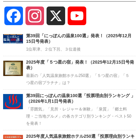
Facebook
Instagram
X
YouTube
Channel
第39回「にっぽんの温泉100選」発表！（2025年12月
15日号発表）
1位草津、２位下呂、３位道後
2025年度「５つ星の宿」発表！（2025年12月15日号発
表）
最新の「人気温泉旅館ホテル250選」「５つ星の宿」「５
つ星の宿プラチナ」は？
第39回にっぽんの温泉100選「投票理由別ランキング 」
（2026年1月1日号発表）
「雰囲気」「見所・レジャー＆体験」「泉質」「郷土料
理・ご当地グルメ」の各カテゴリ別ランキング・ベスト50
を発表！
2025年度人気温泉旅館ホテル250選「投票理由別ランキ