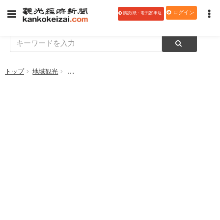
ログイン
購読(紙・電子版)申込
トップ
地域観光
環境省、第21回「『チーム 新・湯治』セミナー」を