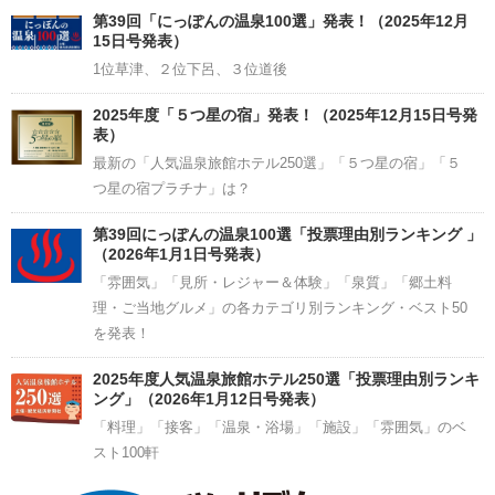
Channel
第39回「にっぽんの温泉100選」発表！（2025年12月
15日号発表）
1位草津、２位下呂、３位道後
2025年度「５つ星の宿」発表！（2025年12月15日号発
表）
最新の「人気温泉旅館ホテル250選」「５つ星の宿」「５
つ星の宿プラチナ」は？
第39回にっぽんの温泉100選「投票理由別ランキング 」
（2026年1月1日号発表）
「雰囲気」「見所・レジャー＆体験」「泉質」「郷土料
理・ご当地グルメ」の各カテゴリ別ランキング・ベスト50
を発表！
2025年度人気温泉旅館ホテル250選「投票理由別ランキ
ング」（2026年1月12日号発表）
「料理」「接客」「温泉・浴場」「施設」「雰囲気」のベ
スト100軒