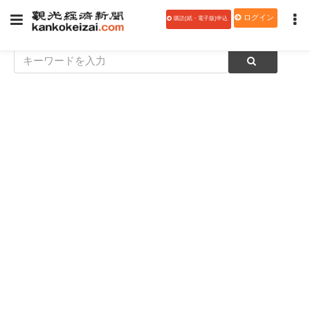
ログイン
購読(紙・電子版)申込