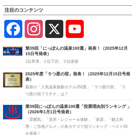
注目のコンテンツ
Facebook
Instagram
X
YouTube
Channel
第39回「にっぽんの温泉100選」発表！（2025年12月
15日号発表）
1位草津、２位下呂、３位道後
2025年度「５つ星の宿」発表！（2025年12月15日号発
表）
最新の「人気温泉旅館ホテル250選」「５つ星の宿」「５
つ星の宿プラチナ」は？
第39回にっぽんの温泉100選「投票理由別ランキング 」
（2026年1月1日号発表）
「雰囲気」「見所・レジャー＆体験」「泉質」「郷土料
理・ご当地グルメ」の各カテゴリ別ランキング・ベスト50
を発表！