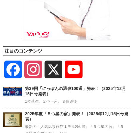
注目のコンテンツ
Facebook
Instagram
X
YouTube
Channel
第39回「にっぽんの温泉100選」発表！（2025年12月
15日号発表）
1位草津、２位下呂、３位道後
2025年度「５つ星の宿」発表！（2025年12月15日号発
表）
最新の「人気温泉旅館ホテル250選」「５つ星の宿」「５