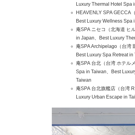
Luxury Thermal Hotel Spa i
HEAVENLY SPA GECCA（静
Best Luxury Wellness Spa 
庵SPA ニセコ（北海道 ヒルトン
in Japan、Best Luxury Ther
庵SPA Archipelago（台湾 
Best Luxury Spa Retreat in
庵SPA 台北（台湾 ホテルメト
Spa in Taiwan、Best Luxury
Taiwan
庵SPA 台北旗艦店（台湾 RENLU
Luxury Urban Escape in Tai