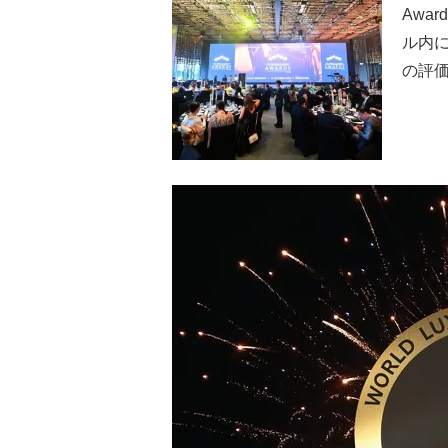
Awa
ル内
の評