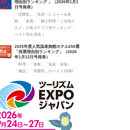
理由別ランキング 」（2026年1月1
日号発表）
「雰囲気」「見所・レジャー＆体
験」「泉質」「郷土料理・ご当地グ
ルメ」の各カテゴリ別ランキング・
ベスト50を発表！
2025年度人気温泉旅館ホテル250選
「投票理由別ランキング」（2026
年1月12日号発表）
「料理」「接客」「温泉・浴場」
「施設」「雰囲気」のベスト100軒