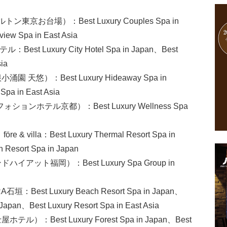
ン東京お台場）：Best Luxury Couples Spa in
iew Spa in East Asia
t Luxury City Hotel Spa in Japan、Best
sia
 天悠）：Best Luxury Hideaway Spa in
Spa in East Asia
フォションホテル京都）：Best Luxury Wellness Spa
 & villa：Best Luxury Thermal Resort Spa in
 Resort Spa in Japan
イアット福岡）：Best Luxury Spa Group in
A石垣：Best Luxury Beach Resort Spa in Japan、
 Japan、Best Luxury Resort Spa in East Asia
）：Best Luxury Forest Spa in Japan、Best