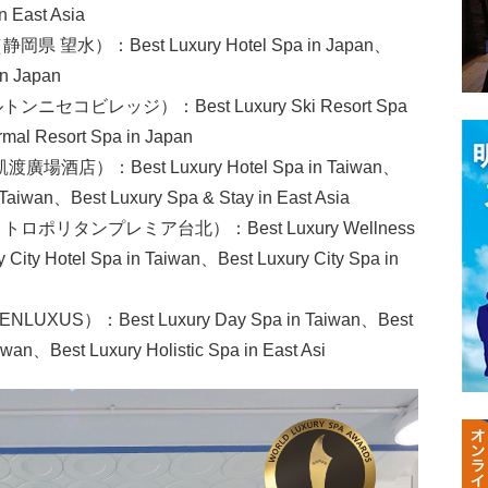
n East Asia
岡県 望水）：Best Luxury Hotel Spa in Japan、
in Japan
ニセコビレッジ）：Best Luxury Ski Resort Spa
mal Resort Spa in Japan
凱渡廣場酒店）：Best Luxury Hotel Spa in Taiwan、
 Taiwan、Best Luxury Spa & Stay in East Asia
ロポリタンプレミア台北）：Best Luxury Wellness
 City Hotel Spa in Taiwan、Best Luxury City Spa in
XUS）：Best Luxury Day Spa in Taiwan、Best
wan、Best Luxury Holistic Spa in East Asi