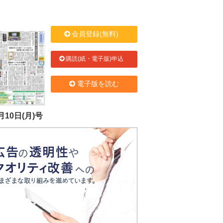
会員登録(無料)
購読(紙・電子版)申込
電子版を読む
月10日(月)号