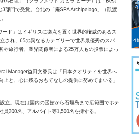
ANDARA石垣」（クラブメッド カビラ ビーチ）は「Best
sia」を含む3部門で受賞。台北の「庵SPA Archipelago」（凱渡
た。
アワード」はイギリスに拠点を置く世界的権威のあるス
設立され、65の異なるカテゴリーで世界最優秀のスパ
客や旅行者、業界関係者による25万人もの投票によっ
ral Manager益田文香氏は「日本クオリティを世界へ
向上と、心に残るおもてなしの提供に努めてまいる」
年設立。現在は国内の函館から石垣島まで広範囲でホテ
200名、アルバイト等1,500名を擁する。