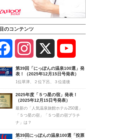
目のコンテンツ
Facebook
Instagram
X
YouTube
Channel
第39回「にっぽんの温泉100選」発
表！（2025年12月15日号発表）
1位草津、２位下呂、３位道後
2025年度「５つ星の宿」発表！
（2025年12月15日号発表）
最新の「人気温泉旅館ホテル250選」
「５つ星の宿」「５つ星の宿プラチ
ナ」は？
第39回にっぽんの温泉100選「投票