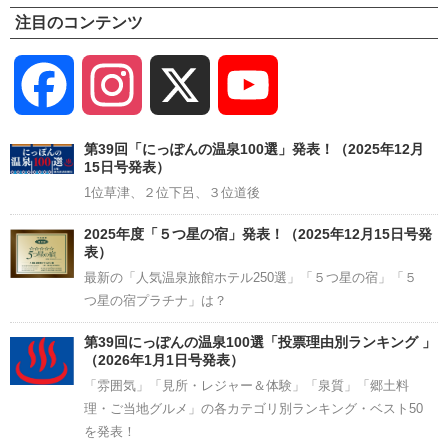
注目のコンテンツ
Facebook
Instagram
X
YouTube
Channel
第39回「にっぽんの温泉100選」発表！（2025年12月
15日号発表）
1位草津、２位下呂、３位道後
2025年度「５つ星の宿」発表！（2025年12月15日号発
表）
最新の「人気温泉旅館ホテル250選」「５つ星の宿」「５
つ星の宿プラチナ」は？
第39回にっぽんの温泉100選「投票理由別ランキング 」
（2026年1月1日号発表）
「雰囲気」「見所・レジャー＆体験」「泉質」「郷土料
理・ご当地グルメ」の各カテゴリ別ランキング・ベスト50
を発表！