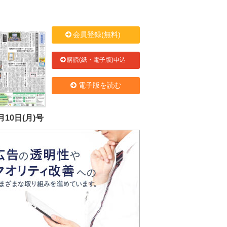
会員登録(無料)
購読(紙・電子版)申込
電子版を読む
月10日(月)号