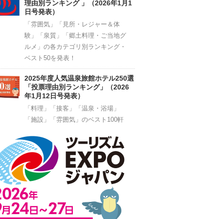
理由別ランキング 」（2026年1月1
日号発表）
「雰囲気」「見所・レジャー＆体
験」「泉質」「郷土料理・ご当地グ
ルメ」の各カテゴリ別ランキング・
ベスト50を発表！
2025年度人気温泉旅館ホテル250選
「投票理由別ランキング」（2026
年1月12日号発表）
「料理」「接客」「温泉・浴場」
「施設」「雰囲気」のベスト100軒