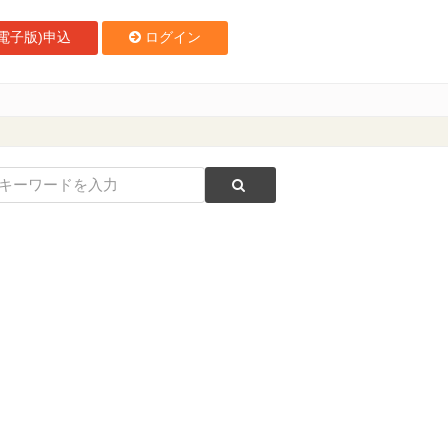
電子版)申込
ログイン
 内井高弘