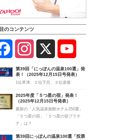
目のコンテンツ
Facebook
Instagram
X
YouTube
Channel
第39回「にっぽんの温泉100選」発
表！（2025年12月15日号発表）
1位草津、２位下呂、３位道後
2025年度「５つ星の宿」発表！
（2025年12月15日号発表）
最新の「人気温泉旅館ホテル250選」
「５つ星の宿」「５つ星の宿プラチ
ナ」は？
第39回にっぽんの温泉100選「投票