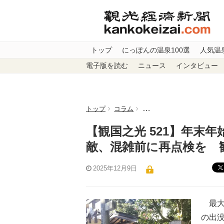
トップ
にっぽんの温泉100選
人気温
電子版を読む
ニュース
インタビュー
トップ
コラム
【観国之光 521】年末年
【観国之光 521】年末
敵、混雑前に再点検を 観
2025年12月9日
最大9
の出