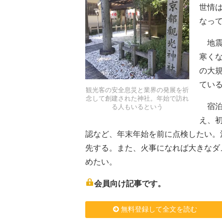
世情
なっ
地震
寒く
の大
てい
観光客の安全息災と業界の発展を祈
念して創建された神社。年始で訪れ
宿泊
る人もいるという
え、
認など、年末年始を前に点検したい。
先する。また、火事になれば大きなダ
めたい。
会員向け記事です。
無料登録して全文を読む