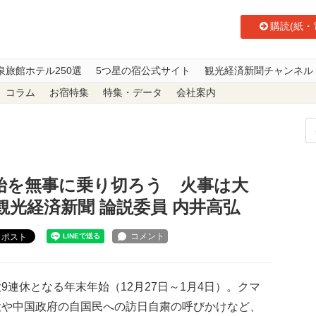
購読(紙・
泉旅館ホテル250選
5つ星の宿公式サイト
観光経済新聞チャンネル
コラム
お宿特集
特集・データ
会社案内
始を無事に乗り切ろう 火事は大敵、混雑前に再点検を 観光経済新聞 論説委員
年始を無事に乗り切ろう 火事は大
光経済新聞 論説委員 内井高弘
ポスト
連休となる年末年始（12月27日～1月4日）。クマ
没や中国政府の自国民への訪日自粛の呼びかけなど、